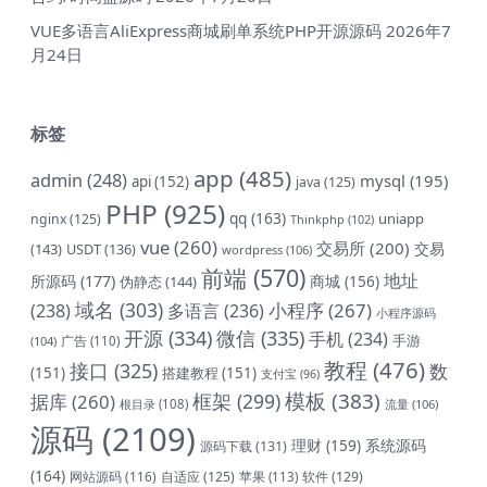
VUE多语言AliExpress商城刷单系统PHP开源源码
2026年7
月24日
标签
app
(485)
admin
(248)
mysql
(195)
api
(152)
java
(125)
PHP
(925)
qq
(163)
uniapp
nginx
(125)
Thinkphp
(102)
vue
(260)
交易所
(200)
交易
(143)
USDT
(136)
wordpress
(106)
前端
(570)
地址
所源码
(177)
商城
(156)
伪静态
(144)
域名
(303)
小程序
(267)
(238)
多语言
(236)
小程序源码
开源
(334)
微信
(335)
手机
(234)
手游
(104)
广告
(110)
教程
(476)
接口
(325)
数
(151)
搭建教程
(151)
支付宝
(96)
模板
(383)
框架
(299)
据库
(260)
根目录
(108)
流量
(106)
源码
(2109)
理财
(159)
系统源码
源码下载
(131)
(164)
网站源码
(116)
自适应
(125)
软件
(129)
苹果
(113)