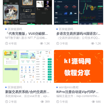
区块链源码
区块链源码
「代售完整版」VUE仿鲸探NF
多语言交易所源码/6国语言/秒
T数字藏品艺术品交易平台铸
合约/可控币币数据以及交易
NFT数字藏1.显示 NFT 产品缩略
（交易所源码搭建）公司技术QQ：
造市场转售盲盒商城源码
图、名称、编号、价格、简介等信
34401713，最新版源码 很多朋友
4 年前
1.3K
3 年前
1.2K
息，点击进入...
在寻找的一...
区块链源码
wordpress教程
新版交易所系统/合约交易所/
RiPro注册自动送Vip代码PHP
法币交易/区块链交易所
源码下载
系统前端vue、后台vue开发，api
编辑主题文件：/wp-content/them
是php的thinkphp框架 源码全开
es/ripro/parts/na...
2 年前
399
5 年前
646
源...