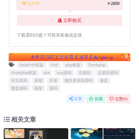
￥2800
永久VIP
立即购买
下载遇到问题？可联系客服或反馈
hinkPHP框架
PHP
php框架
Thinkphp
thinkphp框架
vue
vue源码
交易所
交易所源码
仿交易所
前端
开源
微交易系统源码
微盘
微盘源码
框架
源码
分享
收藏
点赞(
0
)
相关文章