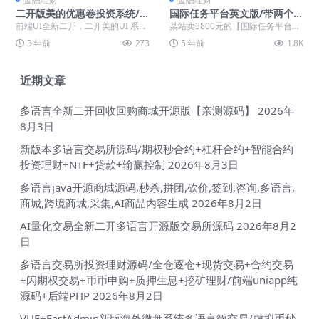
二开版美的优惠卷投资系统/奢
国际任务平台英文版/带两个小
饰品投资返利/代理后台
游戏/国际版任务平台/抖音分
前端UI全新二开，二开美的UI 系统
某站卖3800元的【国际任务平台】
享点赞任务平台源码
采用Larave框架，系统带权限代理
英文版/带两个小游戏/国际版任务平
3 年前
273
5 年前
1.8K
后台 去...
台/抖音分享...
近期文章
多语言全新二开回收回购商城开源版【亲测源码】
2026年
8月3日
新版本多语言交易所源码/期权秒合约+杠杆合约+智能合约
投资理财+NTF+贷款+输赢控制
2026年8月3日
多语言java开源商城源码,秒杀,拼团,砍价,签到,咨询,多语言,
商城,跨境商城,采集,AI商品内容生成
2026年8月2日
AI量化交易全新二开多语言开源版交易所源码
2026年8月2
日
多语言交易所投资理财源码/全仓逐仓+现货交易+合约交易
+闪期权交易+币币申购+质押生息+挖矿理财/前端uniapp纯
源码+后端PHP
2026年8月2日
VUE+FastAdmin新版海外微盘系统多语言微交易/虚拟币秒