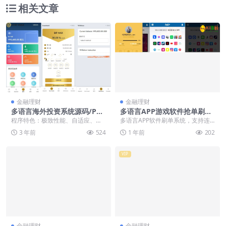
相关文章
金融理财
金融理财
多语言海外投资系统源码/PH
多语言APP游戏软件抢单刷单
P投资理财平台源码下载
系统/连单卡单【海外多语言A
程序特色：极致性能、自适应、搜
多语言APP软件刷单系统，支持连
PP软件游戏刷单】
索引擎优化友好、时事通讯订阅、
单卡单功能 系统运行丝滑流畅，客
3 年前
524
1 年前
202
页面生成器、16+ ...
户体验感极好
VIP
金融理财
金融理财