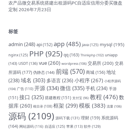
农产品微交易系统搭建出租源码PC自适应信用分委买微盘
定制
2026年7月23日
标签
app
(485)
admin
(248)
mysql
(195)
api
(152)
java
(125)
PHP
(925)
qq
(163)
uniapp
nginx
(125)
Thinkphp
(102)
vue
(260)
交易所
(200)
交易
(143)
USDT
(136)
wordpress
(106)
前端
(570)
地址
所源码
(177)
商城
(156)
伪静态
(144)
域名
(303)
小程序
(267)
(238)
多语言
(236)
小程序源码
开源
(334)
微信
(335)
手机
(234)
手游
(104)
广告
(110)
教程
(476)
接口
(325)
数
(151)
搭建教程
(151)
支付宝
(96)
模板
(383)
框架
(299)
据库
(260)
根目录
(108)
流量
(106)
源码
(2109)
理财
(159)
系统源码
源码下载
(131)
(164)
网站源码
(116)
自适应
(125)
软件
(129)
苹果
(113)