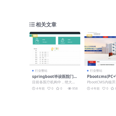
相关文章
VIP
VIP
行业整站
行业整站
springboot毕设医院门诊
Pbootcms(PC
信息住院排班药房仓库数
缆桥架钢结构定
目前各医疗机构中，绝大部
PbootCMS内核
据管理系统源码「亲测源
网站模板源码下
分中小型医疗机构内部没有
模板，该模板适用
4 年前
0
0
958
4 年前
0
码」
源码」
实现任何信息化管理，医院
业网站、电缆桥架
临床信息...
业...