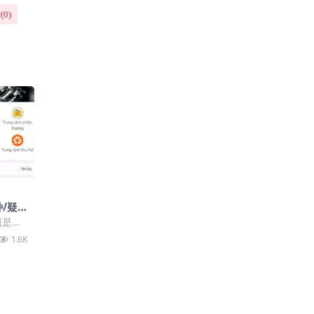
(
0
)
/疑
城是搜
应该出
1.6K
密了，