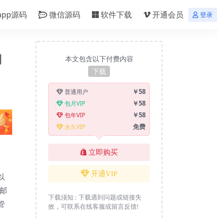
app源码
微信源码
软件下载
开通会员
登录
用
本文包含以下付费内容
下载
￥58
普通用户
￥58
包月VIP
￥58
包年VIP
免费
永久VIP
立即购买
开通VIP
以
邮
下载须知 :
下载遇到问题或链接失
管
效，可联系在线客服或留言反馈!