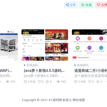
分享
收藏
点赞
VIP
VIP
影视源码
商城源码
+WAP)电
Java萝卜影视4.0.5源码：
逍遥商城二开/小语种
制生产类
完美修复的影视网站源
似带马
开发的网站
Java萝卜影视4.0.5源码：完
这个越南文的逍遥商
载「亲测
码，提供完整功能版本视
于通用企
美修复的影视网站源码，提
集来的，但是他在不
0
470
3 年前
0
0
543
5 年前
0
0
频影视网站源码 视频影视
网站等企
供完整功能版本 Jav...
现加密的地方出现加
APP源码 萝卜影视系统源
所以大家...
码
Copyright © 2021
K1源码网
标签云
网站地图