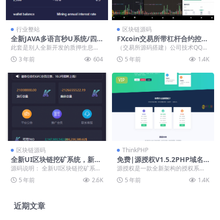
行业整站
区块链源码
全新JAVA多语言秒U系统/四
FXcoin交易所带杠杆合约控盘
链质押生息/挖矿盗u系统
分销/fastadmin框架二开+AP
此套是别人全新开发的质押生息秒
（交易所源码搭建）公司技术QQ：
P源码
U系统，VUE前后端，JAVA服务
34401713，最新版源码 没有测
3 年前
604
5 年前
1.4K
端，全开源 支持...
试，端只有一...
VIP
区块链源码
ThinkPHP
全新UI区块链挖矿系统，新增
免费|源授权V1.5.2PHP域名
屏蔽省市,运营级云矿机，带交
授权系统源码免费下载
源码说明： 全新UI区块链挖矿系
源授权是一款全新架构的授权系统.
易大厅可二开，全开源「商业
统，新增屏蔽省市,运营级云矿机，
采用ThinkPHP 5.0开发，内置各种
5 年前
2.6K
5 年前
1.4K
源码」
带交易大厅可二开...
强大的...
近期文章