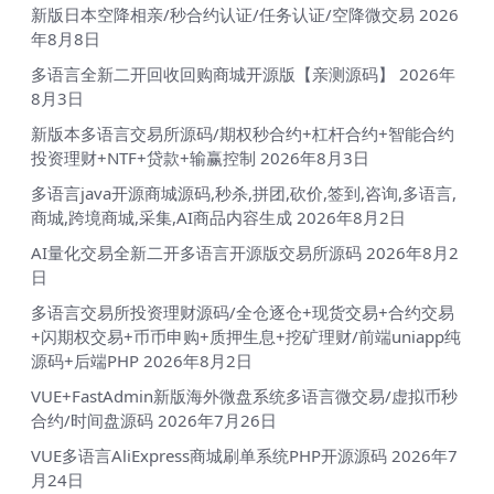
新版日本空降相亲/秒合约认证/任务认证/空降微交易
2026
年8月8日
多语言全新二开回收回购商城开源版【亲测源码】
2026年
8月3日
新版本多语言交易所源码/期权秒合约+杠杆合约+智能合约
投资理财+NTF+贷款+输赢控制
2026年8月3日
多语言java开源商城源码,秒杀,拼团,砍价,签到,咨询,多语言,
商城,跨境商城,采集,AI商品内容生成
2026年8月2日
AI量化交易全新二开多语言开源版交易所源码
2026年8月2
日
多语言交易所投资理财源码/全仓逐仓+现货交易+合约交易
+闪期权交易+币币申购+质押生息+挖矿理财/前端uniapp纯
源码+后端PHP
2026年8月2日
VUE+FastAdmin新版海外微盘系统多语言微交易/虚拟币秒
合约/时间盘源码
2026年7月26日
VUE多语言AliExpress商城刷单系统PHP开源源码
2026年7
月24日