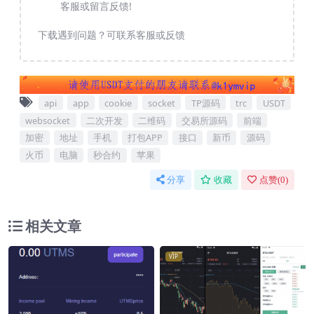
客服或留言反馈!
下载遇到问题？可联系客服或反馈
api
app
cookie
socket
TP源码
trc
USDT
websocket
二次开发
二维码
交易所源码
前端
加密
地址
手机
打包APP
接口
新币
源码
火币
电脑
秒合约
苹果
分享
收藏
点赞(
0
)
相关文章
VIP