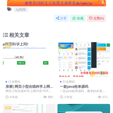
tg电报
分享
收藏
点赞(
0
)
相关文章
VIP
VIP
行业整站
行业整站
亲测|网页小型在线科学上网
一款java抢单源码
代理 PHP源码全开源版本源码
网页小型在线科学上网代理 PHP源
一款java抢单源码，搬来的未测
下载
码全开源版本 我看了下,通过此代理
试！
4 年前
889
3 年前
613
网址可以访问...
VIP