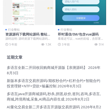
行业整站
行业整站
资源源码下载网站源码 整站打
即时通信/IM/包含vue源码
包【带1200数据】
源码说明: 源码资源下载网站源码
看着还可以，vue的前端，含部署说
整站打包【带1200数据】+安装教
明，东西如下图一致:
5 年前
1.5K
3 年前
514
程 整站wo...
近期文章
多语言全新二开回收回购商城开源版【亲测源码】
2026年
8月3日
新版本多语言交易所源码/期权秒合约+杠杆合约+智能合约
投资理财+NTF+贷款+输赢控制
2026年8月3日
多语言java开源商城源码,秒杀,拼团,砍价,签到,咨询,多语言,
商城,跨境商城,采集,AI商品内容生成
2026年8月2日
AI量化交易全新二开多语言开源版交易所源码
2026年8月2