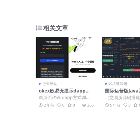
相关文章
VIP
行业整站
区块链源码
okex欧易无提示dapp调
国际运营版Jav
起欧易代码
易所源码下载币
单页面代码 dapp方式调起
（交易所源码搭建
+永续+期权+机
欧易登录 PC和手机都实测正
术QQ：344017
2 年前
0
0
266
5 年前
0
常，不过不知道能干啥， ...
源码 CoinExcha..