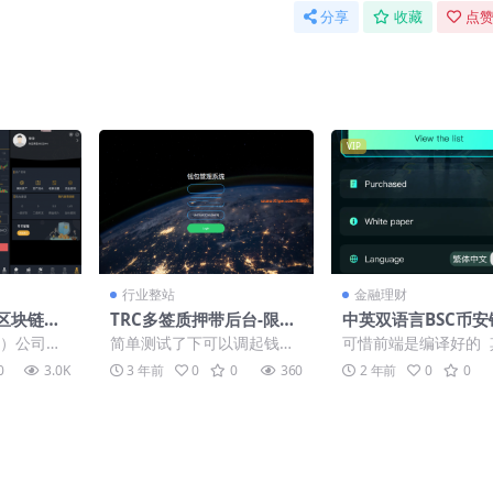
分享
收藏
点赞
VIP
行业整站
金融理财
a区块链交
TRC多签质押带后台-限制
中英双语言BSC币安
币+法币
TronLink钱包登录
pp类nft-usdt理
）公司技
简单测试了下可以调起钱包
可惜前端是编译好的 
器人
【亲测源码】
13，最新版
授权 其他的不深入测试了
的都ok 有详细的部
0
3.0K
3 年前
0
0
360
2 年前
0
0
.
演示后台已删 会员免费下载
和脚本启动命令 没找
朋...
歌...