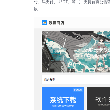
付、码支付、USDT、等…】 支持首页公
段