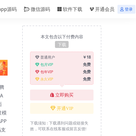
app源码
微信源码
软件下载
开通会员
登录
本文包含以下付费内容
下载
￥18
普通用户
免费
包月VIP
免费
包年VIP
免费
永久VIP
腾
A
立即购买
面
开通VIP
发模
PP
下载须知 :
下载遇到问题或链接失
效，可联系在线客服或留言反馈!
码支