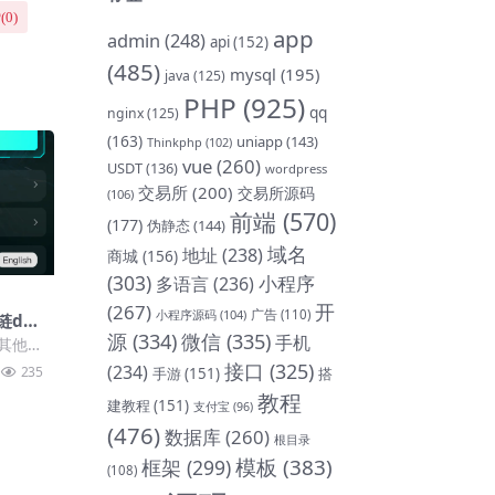
(
0
)
app
admin
(248)
api
(152)
(485)
mysql
(195)
java
(125)
PHP
(925)
qq
nginx
(125)
(163)
uniapp
(143)
Thinkphp
(102)
vue
(260)
USDT
(136)
wordpress
交易所
(200)
交易所源码
(106)
前端
(570)
(177)
伪静态
(144)
域名
地址
(238)
商城
(156)
(303)
小程序
多语言
(236)
开
(267)
小程序源码
(104)
广告
(110)
链da
源
(334)
微信
(335)
财源码
手机
其他
署教程
接口
(325)
(234)
235
手游
(151)
搭
到谷
教程
建教程
(151)
支付宝
(96)
(476)
数据库
(260)
根目录
模板
(383)
框架
(299)
(108)