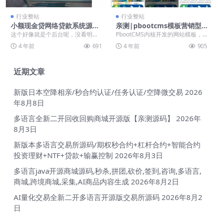
行业整站
行业整站
小额现金贷网络贷款系统源码
亲测|pbootcms模板营销型
下载【亲测源码】
手机+电脑版蓝色玻璃纤维制
这个好像就是个后台呢，没看明
PbootCMS内核开发的网站模板，
品网站源码下载
白，感兴趣的朋友自行下载学习研
该模板适用于玻璃纤维网站、环保
4 年前
691
4 年前
905
究吧 小额现金贷网络贷...
设备网站模板等...
近期文章
新版日本空降相亲/秒合约认证/任务认证/空降微交易
2026
年8月8日
多语言全新二开回收回购商城开源版【亲测源码】
2026年
8月3日
新版本多语言交易所源码/期权秒合约+杠杆合约+智能合约
投资理财+NTF+贷款+输赢控制
2026年8月3日
多语言java开源商城源码,秒杀,拼团,砍价,签到,咨询,多语言,
商城,跨境商城,采集,AI商品内容生成
2026年8月2日
AI量化交易全新二开多语言开源版交易所源码
2026年8月2
日