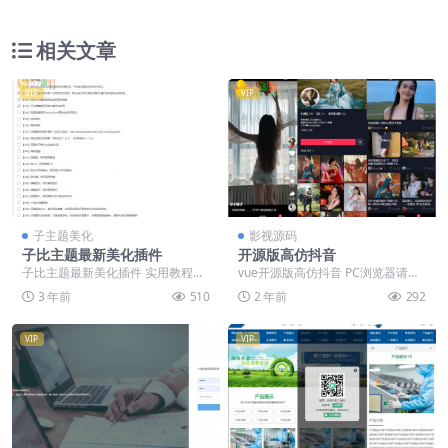
相关文章
VIP
VIP
子主题美化
影视源码
子比主题最新美化插件
开源版高仿抖音
子比主题最新美化插件 实用教程更
vue开源版高仿抖音 PC浏览器请用
新说明： 上传 zibll_Add_ons目录 ...
手机模式访问。先按F12调出控制
3 年前
510
2 年前
292
台，再按Ct...
VIP
VIP