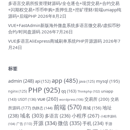
多语言交易所投资理财源码/全仓逐仓+现货交易+合约交易
+闪期权交易+币币申购+质押生息+挖矿理财/前端uniapp纯
源码+后端PHP
2026年8月2日
VUE+FastAdmin新版海外微盘系统多语言微交易/虚拟币秒
合约/时间盘源码
2026年7月26日
VUE多语言AliExpress商城刷单系统PHP开源源码
2026年7
月24日
标签
app
(485)
admin
(248)
mysql
(195)
api
(152)
java
(125)
PHP
(925)
qq
(163)
uniapp
nginx
(125)
Thinkphp
(102)
vue
(260)
交易所
(200)
交易
(143)
USDT
(136)
wordpress
(106)
前端
(570)
地址
所源码
(177)
商城
(156)
伪静态
(144)
域名
(303)
小程序
(267)
(238)
多语言
(236)
小程序源码
开源
(334)
微信
(335)
手机
(234)
手游
(104)
广告
(110)