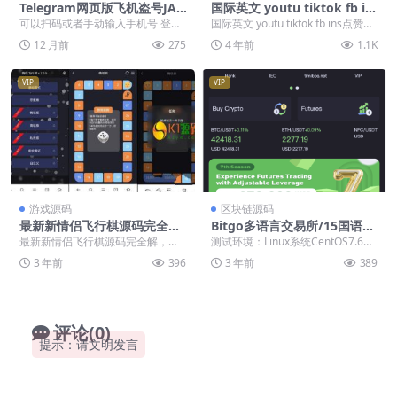
Telegram网页版飞机盗号JAV
国际英文 youtu tiktok fb in
A源码K版一键登录+提取代码
s点赞源码
可以扫码或者手动输入手机号 登录
国际英文 youtu tiktok fb ins点赞源
+二次密码+验证账号
后跳转出任意网页（可自定义）
码，多了不说！源码截图如下...
12 月前
275
4 年前
1.1K
VIP
VIP
游戏源码
区块链源码
最新新情侣飞行棋源码完全解
Bitgo多语言交易所/15国语言
+搭建教程
交易所/合约交易+期权交易
最新新情侣飞行棋源码完全解，以
测试环境：Linux系统CentOS7.6、
+币币交易+申购+矿机+风控/
前发的js代码部分有加密甚至塞进
宝塔、PHP7.2、MySQL5.6...
3 年前
396
3 年前
389
前端wap编译后/带搭建教程
了很多广告，这次全...
评论(0)
提示：请文明发言