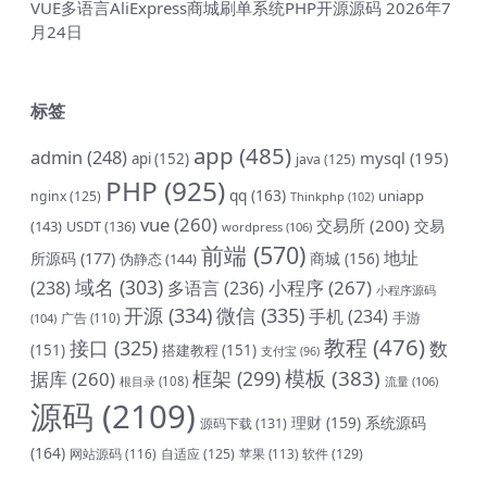
VUE多语言AliExpress商城刷单系统PHP开源源码
2026年7
月24日
标签
app
(485)
admin
(248)
mysql
(195)
api
(152)
java
(125)
PHP
(925)
qq
(163)
uniapp
nginx
(125)
Thinkphp
(102)
vue
(260)
交易所
(200)
交易
(143)
USDT
(136)
wordpress
(106)
前端
(570)
地址
所源码
(177)
商城
(156)
伪静态
(144)
域名
(303)
小程序
(267)
(238)
多语言
(236)
小程序源码
开源
(334)
微信
(335)
手机
(234)
手游
(104)
广告
(110)
教程
(476)
接口
(325)
数
(151)
搭建教程
(151)
支付宝
(96)
模板
(383)
框架
(299)
据库
(260)
根目录
(108)
流量
(106)
源码
(2109)
理财
(159)
系统源码
源码下载
(131)
(164)
网站源码
(116)
自适应
(125)
软件
(129)
苹果
(113)