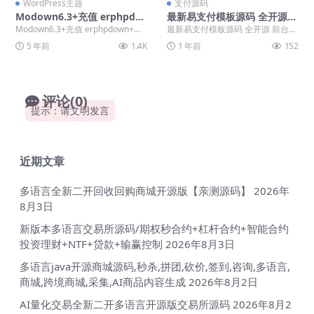
WordPress主题
支付源码
Modown6.3+充值 erphpdo
最新易支付模板源码 全开源
wn+任务+团购+抽奖
前台+用户中心+后台三合一
Modown6.3+充值 erphpdown+任
最新易支付模板源码 全开源 前台
务+团购+抽奖 注：不要拿论坛那...
+用户中心+后台三合一
5 年前
1.4K
1 年前
152
评论(0)
提示：请文明发言
近期文章
多语言全新二开回收回购商城开源版【亲测源码】
2026年
8月3日
新版本多语言交易所源码/期权秒合约+杠杆合约+智能合约
投资理财+NTF+贷款+输赢控制
2026年8月3日
多语言java开源商城源码,秒杀,拼团,砍价,签到,咨询,多语言,
商城,跨境商城,采集,AI商品内容生成
2026年8月2日
AI量化交易全新二开多语言开源版交易所源码
2026年8月2