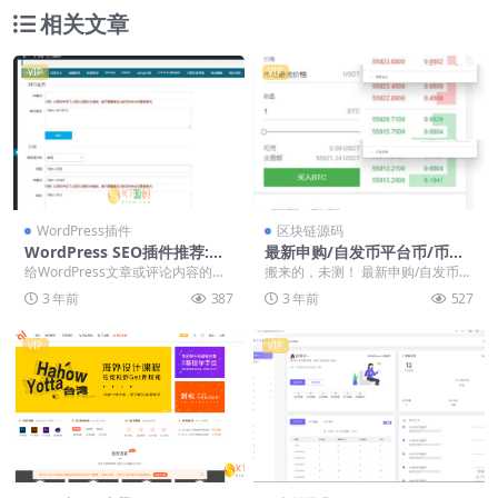
相关文章
VIP
VIP
WordPress插件
区块链源码
WordPress SEO插件推荐:No
最新申购/自发币平台币/币币/
follow for external link开心
法币/杠杆/合约多语言交易所/
给WordPress文章或评论内容的站
搬来的，未测！ 最新申购/自发币平
无限制版【wordpress插件】
附带安装教程/带VUE工程源码
外链接添加Nofollow属性，在博客
台币/币币/法币/杠杆/合约多语言交
3 年前
387
3 年前
527
里编...
易所/附带...
VIP
VIP