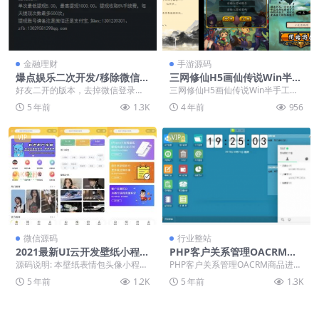
金融理财
手游源码
爆点娱乐二次开发/移除微信登
三网修仙H5画仙传说Win半手
录
工服务端+运营后台「亲测源
好友二开的版本，去掉微信登录，
三网修仙H5画仙传说Win半手工服
码」
和K1源码网之前改的那份不一样。
务端+运营后台「亲测源码」
5 年前
1.3K
4 年前
956
支付已接过z支付，...
VIP
VIP
微信源码
行业整站
2021最新UI云开发壁纸小程序
PHP客户关系管理OACRM商
源码
品进销存销售管理合同订单库
源码说明: 本壁纸表情包头像小程序
PHP客户关系管理OACRM商品进销
存财务管理跟单源码
采用（dcloud云开发）所以无需服
存销售管理合同订单库存财务管理
5 年前
1.2K
5 年前
1.3K
务器与域名...
跟单源码 演示...