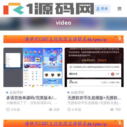
登录
video
金融理财
金融理财
多语言抢单源码/完美版本/分
无授权存币生息模版+无授权
组控制+暗扣/无加密/带搭建教
兑换JUST+转账无授权兑换JU
大概测试了下，没有发现BUG。带
无授权存币生息模版+无授权兑换JU
程
ST
有分组功能和暗扣功能，已经写搭
ST+转账无授权兑换JUST 注：都是
3 年前
838
4 年前
799
建教程。具体看测试...
无授权