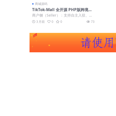
商城源码
TikTok-Mall 全开源 PHP版跨境商
城系统一键铺货收货、指定下单
商户侧（Seller）：支持自主入驻、一
键从平台库采集铺货、多端（H5/Ap
3 月前
0
0
73
p）...