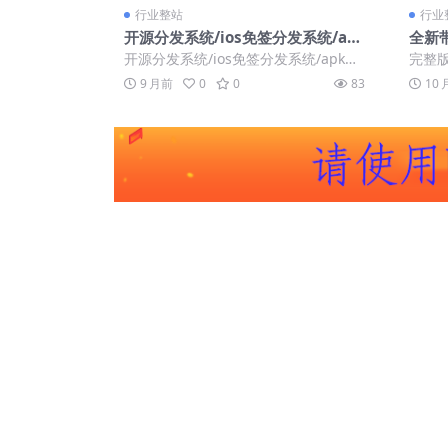
行业整站
行业
开源分发系统/ios免签分发系统/ap
全新
k安卓一键封装系统源码【亲测源
免杀
开源分发系统/ios免签分发系统/apk安
完整
码】
签名
卓一键封装系统源码 搬来的 测试时没
面所
9 月前
0
0
83
10
教...
书、多