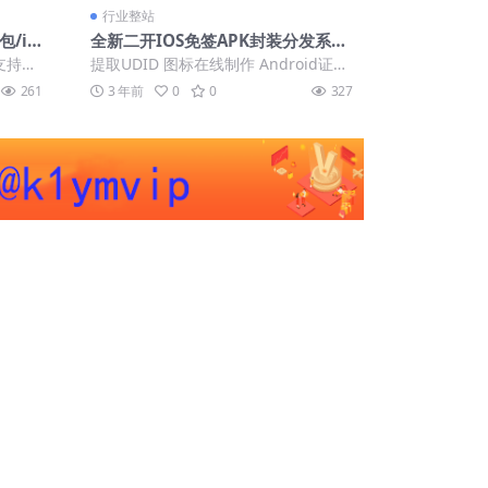
行业整站
/io
全新二开IOS免签APK封装分发系统
企业签
源码运营版【亲测源码】
支持安
提取UDID 图标在线制作 Android证书
持安卓
制作 服务器打包来的完整无缺全功能...
261
3 年前
0
0
327