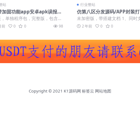
整站
行业整站
带加固功能app安卓apk误报毒
仿第八区分发源码/APP封装打包
自动打包去毒处理随机更换包名
s免签封装打包/H5封装打包/
版，单独程序包，完整版，包含上
未加密版，带搭建文档 1、同时
带分发页系统
名【未加密版】
有功能，并增加可以使用自定义证
卓、苹果和免签描述上传 2、支
 月前
0
0
98
2 年前
0
0
租户、...
苹果合并...
Copyright © 2021
K1源码网
标签云
网站地图