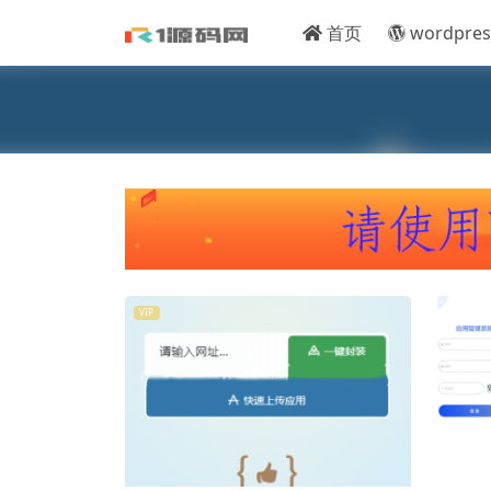
首页
wordpres
VIP