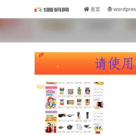
首页
wordpres
VIP