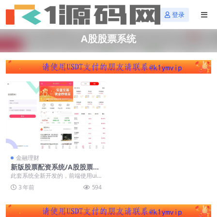
登录
A股股票系统
金融理财
新版股票配资系统/A股股票系
统/前端uinapp
此套系统全新开发的，前端使用uin
app开发带源码 后端thinkphp框
3 年前
594
架，数...