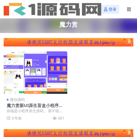
登录
魔力赏
VIP
微信源码
魔力赏新UI原生盲盒小程序源
码下载【亲测源码】
前端是小程序原生源码。 很不错的
一款盲盒小程序。 完全没有毛病，
3 年前
431
非常适合研究学习...