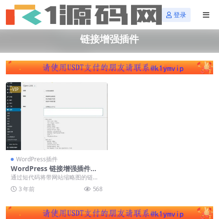
登录
链接增强插件
VIP
WordPress插件
WordPress 链接增强插件：O
pen Link 汉化开心版【word
通过短代码将带网站缩略图的链接
press插件】
输出到一个页面，可以统计点击
3 年前
568
数，不修改数据库也不需...