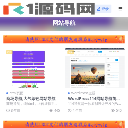
登录
网站导航
VIP
VIP
html页面
WordPress主题
商场导航,大气紫色网站导航
WordPress114网站导航简约
大气网站导航源码网址导航模
商场导航，纯html，上传虚拟主机
114导航是一款原创设计开发的Wor
板源码下载「亲测源码」
或服务器即可使用，自己替换里面
dPress网址导航主题，适用于创建
3 年前
445
4 年前
540
的图片文字即可！
漂亮、强...