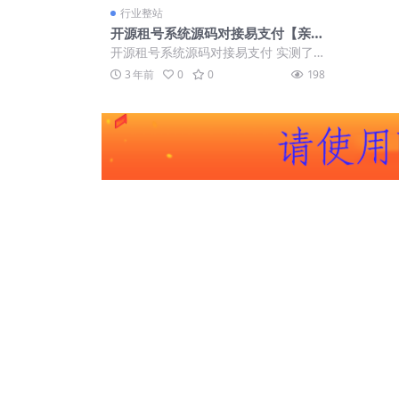
行业整站
开源租号系统源码对接易支付【亲测
源码】
开源租号系统源码对接易支付 实测了
下 完美无缺 无bug 后门已清 有分销推
3 年前
0
0
198
广功...