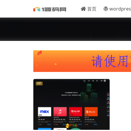
首页
wordpres
VIP