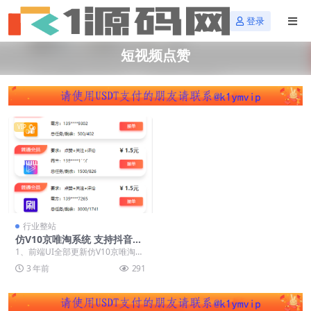
登录
短视频点赞
VIP
行业整站
仿V10京唯淘系统 支持抖音
+快手+刷宝+微视等所有主流
1、前端UI全部更新仿V10京唯淘系
短视频点赞/关注/评论系统源
统的 ； 2、修改支付接口为线下 ；
3 年前
291
码
3、增...