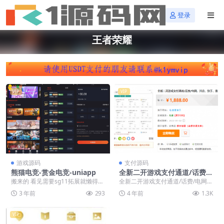
登录
王者荣耀
VIP
VIP
游戏源码
支付源码
熊猫电竞-赏金电竞-uniapp
全新二开游戏支付通道/话费/
电网、抖音、快手、紫水晶带
搬来的 看见需要sg11拓展就懒得测
全新二开游戏支付通道/话费/电网、
云端源码_互站价值1888
试了！介绍说是运营级的 可搭建！
抖音、快手、紫水晶带云端源码_互
3 年前
293
4 年前
1.3K
运营级！首次...
站价值1888...
VIP