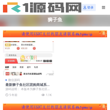
登录
狮子鱼
VIP
微信源码
最新狮子鱼社区团购商城系统
小程序v17.6.0独立版
源码说明： 本版本为狮子鱼社区团
购小程序独立版本，所谓独立版本
5 年前
1.1K
就是不再依赖微擎，...