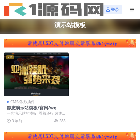
登录
演示站模板
VIP
CMS模板/插件
静态演示站模板/官网/wg
一套演示站的模板 看着还行 改改
也可以做官网用 静态演示站模板/官
3 年前
388
网/wg