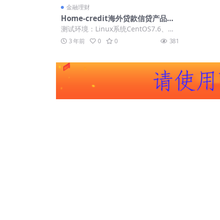
金融理财
Home-credit海外贷款信贷产品源
码/用户自定义弹窗消息/vue编译后
测试环境：Linux系统CentOS7.6、宝
前端
塔、PHP7.3、MySQL5.6...
3 年前
0
0
381