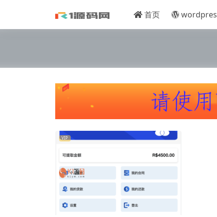
首页
wordpres
VIP