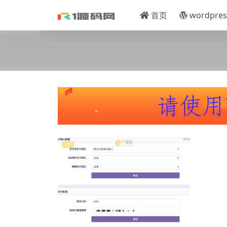
首页
wordpres
VIP