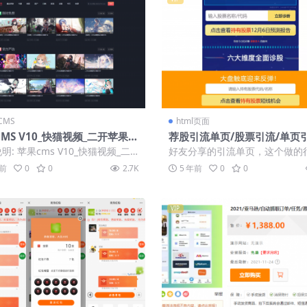
CMS
html页面
MS V10_快猫视频_二开苹果c
荐股引流单页/股票引流/单页
视频网站源码_可封装双端APP
明: 苹果cms V10_快猫视频_二
好友分享的引流单页，这个做的
cms视频网站源码模板_可封装...
啊，web和h5自适应的，跑来
年前
0
0
2.7K
5 年前
0
0
没见到后...
VIP