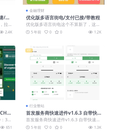
金融理财
请/英
优化版多语言街电/支付已接/带教程
「亲测
，拉
优化版多语言街电这个不算新了，这个
，日
在之前的基础上修复了一些小bug，优
2.4K
5 年前
0
0
1.2K
化了 下运...
VIP
行业整站
CH/c
首发服务商快速进件v1.6.3 自带快
ETH挖
速识别营业执照
：34
首发服务商快速进件v1.6.3 自带快速识
 1、
别营业执照 本应用是提供给服务商用
651
5 年前
0
0
1.3K
于协...