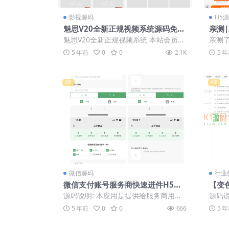
影视源码
H5
魅思V20全新正规视频系统源码免费
亲测|
下载
版新
魅思V20全新正规视频系统 本站会员花
亲测
费三千购入,投稿分享给我了 搭建教程
教程
5 年前
0
0
2.1K
5 
放压缩...
口也对
VIP
VIP
微信源码
行业
微信支付账号服务商快速进件H5源
【变
码
在售
源码说明: 本应用是提供给服务商用于
源码说
帮助客户开通微信支付账号，快速进件
装，混
5 年前
0
0
666
5 
的功能。 ...
能...