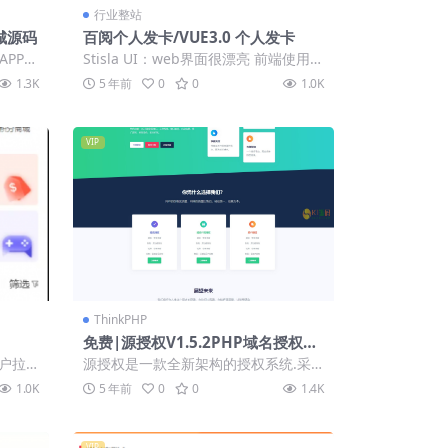
行业整站
城源码
百阅个人发卡/VUE3.0 个人发卡
APP商
Stisla UI：web界面很漂亮 前端使用V
..
UE3.0,毫秒级响应 已集成支...
1.3K
5 年前
0
0
1.0K
VIP
ThinkPHP
免费|源授权V1.5.2PHP域名授权系
统源码免费下载
户拉
源授权是一款全新架构的授权系统.采
，三级
用ThinkPHP 5.0开发，内置各种强大
1.0K
5 年前
0
0
1.4K
的...
VIP