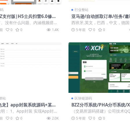
源码
行业整站
Z支付版|H5士兵扫雷6.0修复
亚马逊/自动抓取订单/任务/邀
增签到稳定流畅源码下载
文,西班牙语/可自动切换语言
了、没有什么问题、内涵视频搭建
西班牙,英文，巴西，中文，德国
源码」
 对接了z支付个人免签（公众号接
法兰西，荷兰，缅甸，Sverige
年前
0
0
1.4K
5 年前
0
0
接了...
本，Tü...
整站
区块链源码
色龙】app封装系统源码+某站
BZZ分币系统/PHA分币系统/X
上千的封装系统
hia分币 奇亚分币系统/BTH/
明： 1、App封装 实现App封
（交易所源码搭建）公司技术QQ
矿
合开发App，100多JS接口功
401713，最新版源码 源码介绍：
年前
0
0
2.0K
5 年前
0
0
本...