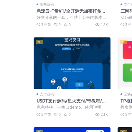
影视源码
支付
急速云打赏V1/全开源无加密打赏源
三网
码系统/推广/盒子/代理/易支付
C软
好友分享的一套，互站上买来的版本，
源码说
大概如下: 开发环境：PHP 空间支持：
可用
5 年前
0
0
1.5K
5 
PHP...
不用软件
VIP
VIP
支付源码
区块
USDT支付源码/星火支付/带教程/带
TP框
接口demo/带使用说明
sdt
完完整整，带接口demo、使用说明，
搜集
教程。USDT的支付程序比较少，算是
个东西
5 年前
0
0
2.1K
5 
很不错的...
的后..
VIP
VIP