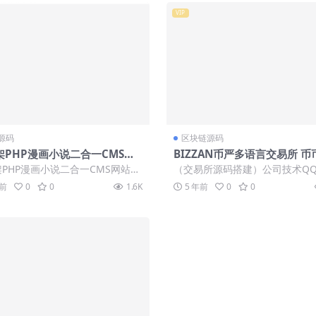
VIP
源码
区块链源码
架PHP漫画小说二合一CMS网
BIZZAN币严多语言交易所 币
统源码 内置采集火车头接口带
币+永续+期权 JAVA语言 交
架PHP漫画小说二合一CMS网站系
（交易所源码搭建）公司技术QQ
和会员功能
带搭建教程
码 内置采集火车头接口带充值和
401713，最新版源码 源码说明: BI
年前
0
0
1.6K
5 年前
0
0
..