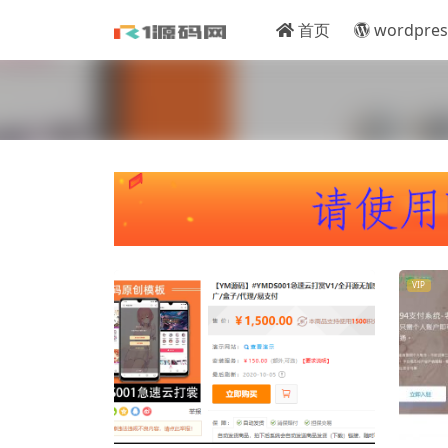
首页
wordpres
VIP