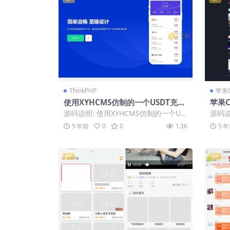
ThinkPHP
苹果
使用XYHCMS仿制的一个USDT充提
苹果C
币接口官网
ms
源码说明: 使用XYHCMS仿制的一个US
源码说
DT充提币接口官网 源码截图:
开苹果
5 年前
0
0
1.3K
5 
VIP
VIP