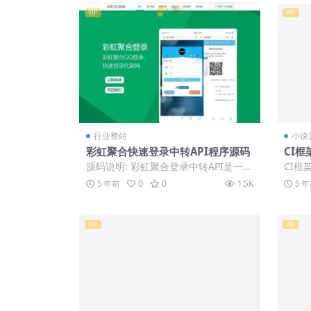
VIP
VIP
行业整站
小说
彩虹聚合快速登录中转API程序源码
CI框
站系
源码说明: 彩虹聚合登录中转API是一个
CI框
充值
可以实现中转QQ、微信、支付宝、微
统源
5 年前
0
0
1.5K
5 
博、百...
会员功.
VIP
VIP