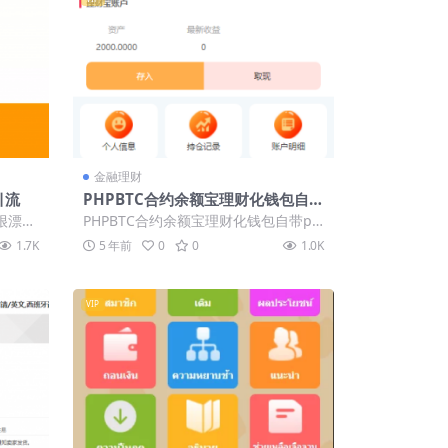
金融理财
引流
PHPBTC合约余额宝理财化钱包自带
phplivechat客服免签接口网站源
很漂亮
PHPBTC合约余额宝理财化钱包自带ph
码及视频搭建教程
看了下，
plivechat客服免签接口网站源码及...
1.7K
5 年前
0
0
1.0K
VIP