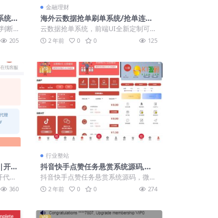
金融理财
系统/
海外云数据抢单刷单系统/抢单连单
叠加组
卡单/前端uniapp
动判断
云数据抢单系统，前端UI全新定制可二
 流
开其他UI 前端uniapp开发，后端ph
205
2 年前
0
0
125
p...
VIP
行业整站
|开代
抖音快手点赞任务悬赏系统源码,微
信辅助发布接单运营平台PHP网站
开代
抖音快手点赞任务悬赏系统源码，微信
源码,分级会员+多支付通道
C...
辅助发布接单运营平台PHP网站源码，
360
2 年前
0
0
274
分级会员+...
VIP