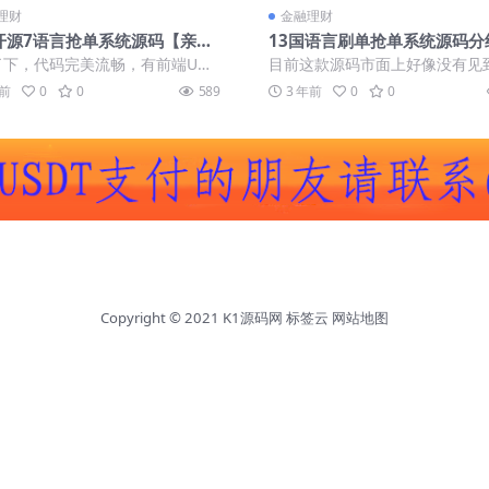
理财
金融理财
开源7语言抢单系统源码【亲测
13国语言刷单抢单系统源码分
】
加组打针
了下，代码完美流畅，有前端UNI
目前这款源码市面上好像没有见
开源文件。
通过 有13个语种可切换。 这个
年前
0
0
589
3 年前
0
0
知道是干...
Copyright © 2021
K1源码网
标签云
网站地图