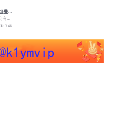
组叠
到有流
打针不
3.4K