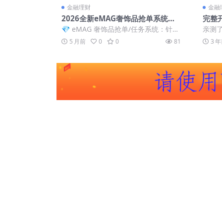
金融理财
金融
2026全新eMAG奢饰品抢单系统源
完整
码/VUE+PHP开源多语言刷单平
源码
💎 eMAG 奢饰品抢单/任务系统：针对
亲测
台、支持卡单/打针/信誉分体系
全球市场的高端运营版源码 本系统是
APP
5 月前
0
0
81
3 
一套专...