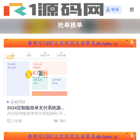
登录
抢单接单
VIP
金融理财
2024定制版抢单支付系统源
码|开代理|自动抢单接单
2024定制版抢单支付系统源码|开
代理|自动抢单接单 /APP/Commo
2 年前
360
n/C...