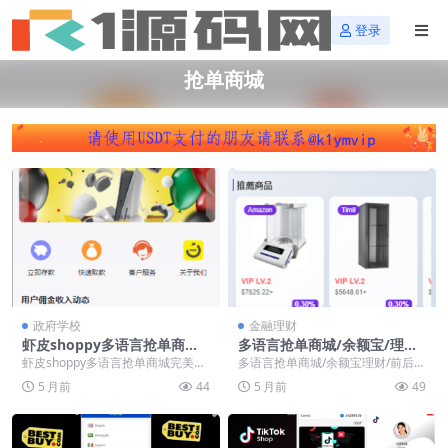
登录
抢单商城
政府学校
金融理财
虾皮shoppy多语言抢单商城
多语言抢单商城/余额宝/理财/
完美运营版/前后端分离/全开
前后端分离/全开源【亲测源
虾皮shoppy多语言抢单商城完美运
多语言抢单商城/余额宝理财/前后端
源【亲测源码】
码】
营版/前后端分离/全开源 客户二开
分离/全开源 前端uniapp后端php
5 月前
44
5 月前
49
优化的一套...
全开...