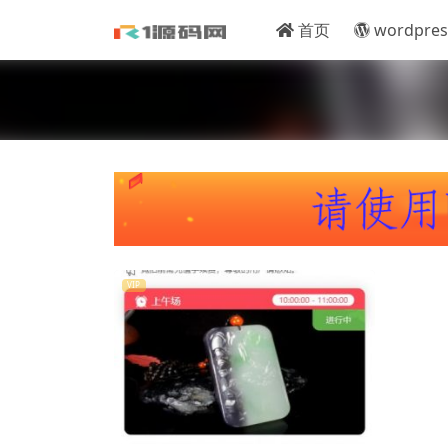
首页
wordpres
VIP