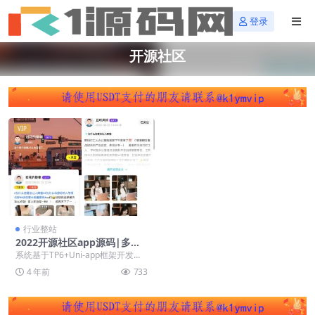
登录
开源社区
VIP
行业整站
2022开源社区app源码|多端
圈子社区论坛系统
系统基于TP6+Uni-app框架开发；
客户移动端采用uni-app开发，管理
4 年前
733
后...