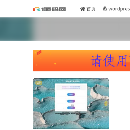
首页
wordpres
VIP