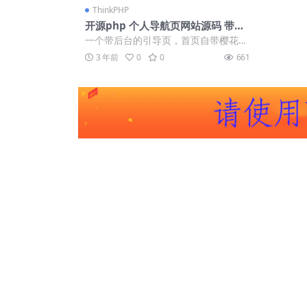
ThinkPHP
开源php 个人导航页网站源码 带后
台源码
一个带后台的引导页，首页自带樱花飘
落！ 1.PHP版本请选择5.6！ 2.找到c...
3 年前
0
0
661