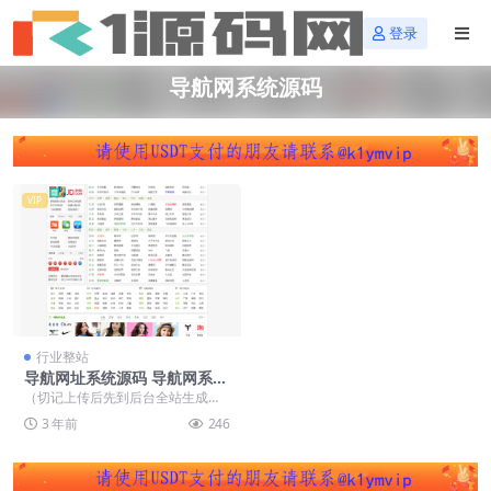
登录
导航网系统源码
VIP
行业整站
导航网址系统源码 导航网系统
源码 仿hao123导航网源码
（切记上传后先到后台全站生成下h
tml静态页面） 1.本程序为asp+acc
3 年前
246
es...