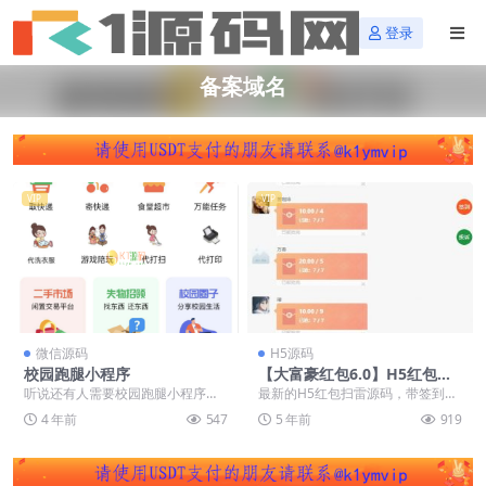
登录
备案域名
VIP
VIP
微信源码
H5源码
校园跑腿小程序
【大富豪红包6.0】H5红包签
到扫雷大富豪源码最新完美修
听说还有人需要校园跑腿小程序，
最新的H5红包扫雷源码，带签到功
复版/免签支付+登录接口修复
所以就发了。 搭建环境需要微擎框
能和前台投诉功能，有防封效果且
4 年前
547
5 年前
919
版完整数据+视频配置教程
架 ng1.5 m...
对接了微信免公众号...