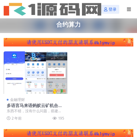
登录
合约算力
金融理财
多语言马来语蚂蚁云矿机合约
算力二开修复版源码下载
东西不错，没有什么问题，搭建也
很简单。 目前有三语言，中文，英
2 年前
195
文，马来语。 每日...