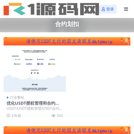
登录
合约划扣
行业整站
优化USDT授权管理和合约划
扣的方式/实现无限开代理商并
USDT/USDT授权管理/USDT合约划
采用冷钱包机制
扣/无限开代理商/冷钱包 全新版
3 年前
533
本，E...