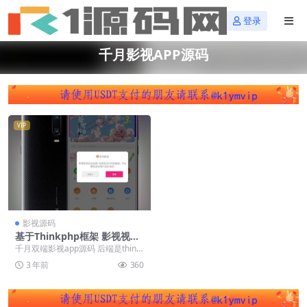
登录
千月影视APP源码
VIP
影视源码
基于Thinkphp框架 影视视频
APP系统源码 千月影视APP源
千月双端影视app源码 后端是think
码 前后端完美匹配 附带教程
php
3 年前
360