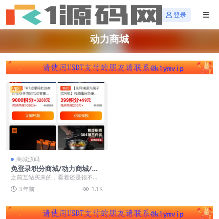
登录
动力商城
VIP
商城源码
免登录积分商城/动力商城/兑
换商城
之前互站买来的，看着还是很不错
的，不需要注册登录的商城，东西
3 年前
1.1K
完整。UI也挺漂亮，...