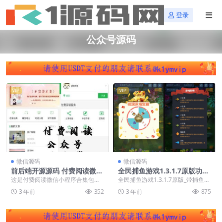
登录
公众号源码
VIP
VIP
微信源码
微信源码
前后端开源源码 付费阅读微信
全民捕鱼游戏1.3.1.7原版功能
小程序源码 付费阅读微信公众
模块+吸粉小游戏模块+公众号
这是付费阅读微信小程序合集包含6
全民捕鱼游戏1.3.1.7原版_带捕鱼抽
号源码 付费阅读独立版小程序
+带捕鱼抽奖+积分兑换
种源码的V1.8.5版本，包括了付费
奖_带营销系统 营销小游戏：全民捕
3 年前
352
3 年前
875
阅读小程序和...
鱼游戏...