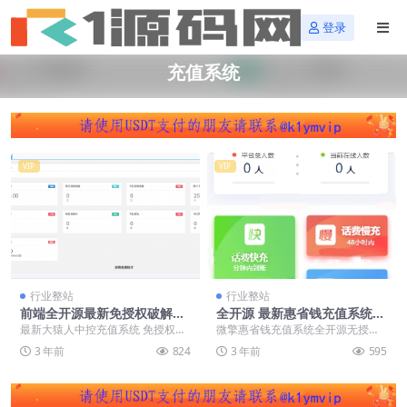
登录
充值系统
VIP
VIP
行业整站
行业整站
前端全开源最新免授权破解版
全开源 最新惠省钱充值系统微
大猿人中控充值系统 支持公众
擎源码 微擎模块 便民充话费
最新大猿人中控充值系统 免授权破
微擎惠省钱充值系统全开源无授
号H5 分销 API接口对接等
功能模块
解版 支持公众号H5、分销等功能
权，本套系统带两个前端页面，结
3 年前
824
3 年前
595
功能简介：大猿...
合了老款的，前端页面可...