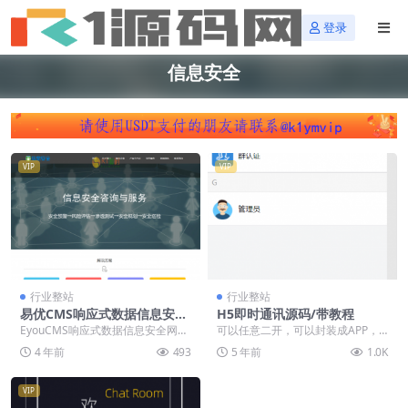
登录
信息安全
VIP
VIP
行业整站
行业整站
易优CMS响应式数据信息安全
H5即时通讯源码/带教程
网站模板EyouCMS模板源码
EyouCMS响应式数据信息安全网站
可以任意二开，可以封装成APP，
下载「亲测源码」
模板，易优CMS数据类企业网站模
作三端通。非常轻，单台机器可以
4 年前
493
5 年前
1.0K
板。适用于美...
起飞，在当下这个无...
VIP