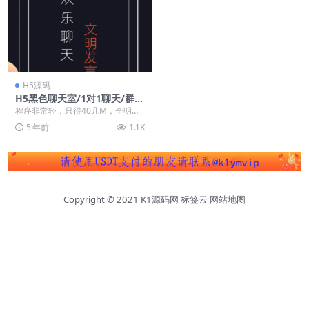
H5源码
H5黑色聊天室/1对1聊天/群
聊/动态
程序非常轻，只得40几M，全明
文，可以各种二开，重点是支持免
5 年前
1.1K
注册直接使用，在信息...
Copyright © 2021
K1源码网
标签云
网站地图