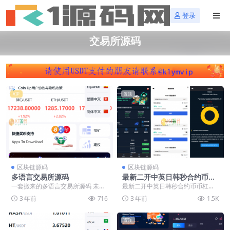
登录
交易所源码
VIP
置顶
区块链源码
区块链源码
多语言交易所源码
最新二开中英日韩秒合约币币
杠杆挖矿申购交易所源码+详
一套搬来的多语言交易所源码 未
最新二开中英日韩秒合约币币杠杆
细部署文档【代售】
测。你们自己研究!
挖矿申购交易所源码 包含PC和MO
3 年前
716
3 年前
1.5K
BILE的 VU...
置顶