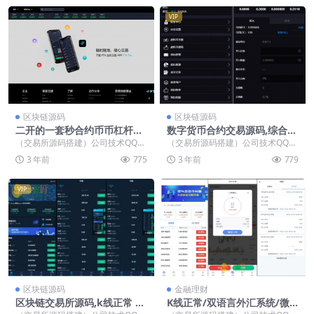
VIP
区块链源码
区块链源码
二开的一套秒合约币币杠杆交
数字货币合约交易源码,综合虚
易所源码pc+mobile前端开源
拟货币交易平台源码（基于thi
（交易所源码搭建）公司技术QQ：
（交易所源码搭建）公司技术QQ：
代码
nkphp框架）中英文切换
34401713，最新版源码 独家二开
34401713，最新版源码 pc+h5 持
3 年前
775
3 年前
779
的一套新前...
委托...
VIP
区块链源码
金融理财
区块链交易所源码,k线正常 全
K线正常/双语言外汇系统/微
开源带vue源码 -带搭建安装教
盘系统仿交易所/USDT支付