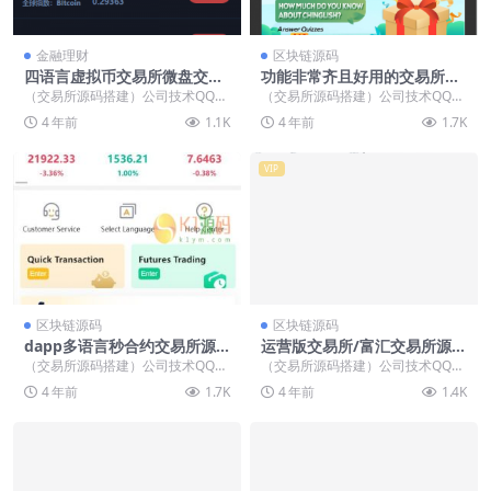
金融理财
区块链源码
四语言虚拟币交易所微盘交易
功能非常齐且好用的交易所，
完美无错版「亲测」
8国语言，跟单/期权/合约/币
（交易所源码搭建）公司技术QQ：
（交易所源码搭建）公司技术QQ：
币/挖矿/NFC/IEO，完美运行
34401713，最新版源码 从网盘翻
34401713，最新版源码 一款功能
4 年前
1.1K
4 年前
1.7K
「代售完整开源」
出来的一款...
非常齐且好...
VIP
区块链源码
区块链源码
dapp多语言秒合约交易所源
运营版交易所/富汇交易所源
码
码/区块链证券两融/股票/指
（交易所源码搭建）公司技术QQ：
（交易所源码搭建）公司技术QQ：
数/配资交易所|虚拟交易+多
34401713，最新版源码 dapp方式
34401713，最新版源码 搭建教程:
4 年前
1.7K
4 年前
1.4K
语言
的秒合...
交易所...