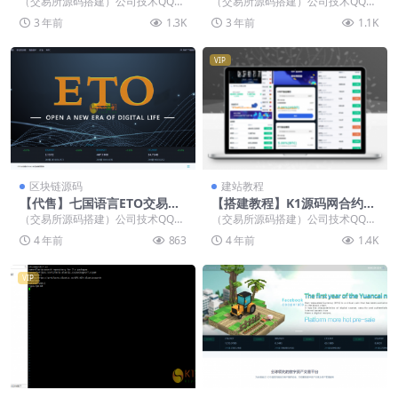
（交易所源码搭建）公司技术QQ：
（交易所源码搭建）公司技术QQ：
程
【代售】
34401713，最新版源码 修复更新
34401713，最新版源码 fastadmi
3 年前
1.3K
3 年前
1.1K
升级版本，...
n...
VIP
区块链源码
建站教程
【代售】七国语言ETO交易所
【搭建教程】K1源码网合约交
完美运营版申购挖矿上新币币
易所源码搭建教程
（交易所源码搭建）公司技术QQ：
（交易所源码搭建）公司技术QQ：
合约开源完整版【亲测二开】
34401713，最新版源码 实测环境:
34401713，最新版源码 优化了环
4 年前
863
4 年前
1.4K
NGIN...
境配置方面...
VIP