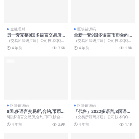
金融理财
区块链源码
另一套完整8国多语言交易所
全新一套9国多语言币币合约
币币秒合约矿机申购多功能系
秒合约挖矿开源交易所代码
（交易所源码搭建）公司技术QQ：
（交易所源码搭建）公司技术QQ：
统
34401713，最新版源码 另一套完
34401713，最新版源码 全新一套9
4 年前
3.6K
4 年前
1.8K
整8国,多...
国,多语...
置顶
区块链源码
区块链源码
8国,多语言交易所,合约,币币,
「代售」2022多语言,8国语言,
秒合约,理财,申购,机器人,K线,
交易所,完整代码,黑夜白天模
8国多语言交易所,合约,币币,秒合约,
（交易所源码搭建）公司技术QQ：
插针,VUE(pc+mobile)完美开
式,申购,秒合约,合约,币币,元宇
理财,申购,机器人,K线,插针,VUE(p...
34401713，最新版源码 代售二开
4 年前
3.9K
4 年前
1.1K
源版本+详细教程
宙理财,详细搭建教程
出来的一套...