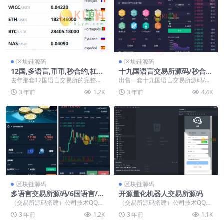
区块链源码
区块链源码
12国,多语言,币币,秒合约,杠
十九国语言交易所源码/秒合
杆,合约,ICO,挖矿,理财,黑夜,白
约/申购/锁仓/K线完整/日夜模
去年那套12国语言交易所的完整开
出售一套十九国语言交易所源码/秒
天,模式,交易所源码【完整开
式/带开源工程+搭建教程
源版本,实测了下 k线 波动 交易 结
合约/申购/锁仓/K线完整/日夜模式/
3 年前
1.2K
3 年前
4.4K
源】
算 充提等...
带开源工程...
区块链源码
区块链源码
多语言交易所源码/6国语言/秒
开源量化机器人交易所源码
合约/可控币币数据以及交易
（交易所源码搭建）公司技术QQ：
（交易所源码搭建）公司技术QQ：
34401713，最新版源码 很多朋友
34401713，最新版源码 分享几套
3 年前
1.2K
3 年前
1.1K
在寻找的一...
量化机器人...