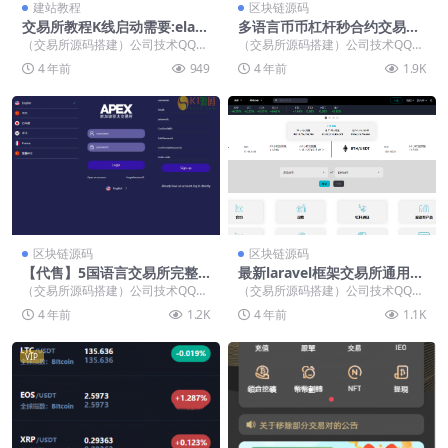
建站教程
区块链源码
交易所教程K线启动需要:elast
多语言币币杠杆秒合约交易所
icsearch/ES环境搭建配置教
系统源码+教程【亲测源码】
（交易所源码搭建）公司技术QQ：
（交易所源码搭建）公司技术QQ：
程
34401713，最新版源码 有了这套
34401713，最新版源码 多语言币
4 年前
949
4 年前
1.9K
教程,稍微...
币杠杆秒合...
区块链源码
区块链源码
【代售】5国语言交易所完整
最新laravel框架交易所通用教
修复K线USDT外汇交易源码下
程【教程】
（交易所源码搭建）公司技术QQ：
（交易所源码搭建）公司技术QQ：
载
34401713，最新版源码 源码没任
34401713，最新版源码 重新整理
4 年前
1.2K
4 年前
1.1K
何问题，非...
了一份通用...
VIP