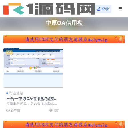
登录
中原OA信用盘
VIP
行业整站
三合一中原OA信用盘/完整运
营版本+搭建教程
搭建非常简单，后台有退水降水设
置，典型的OA信用盘，可以预设
3 年前
981
+手动开奖 其他地方...