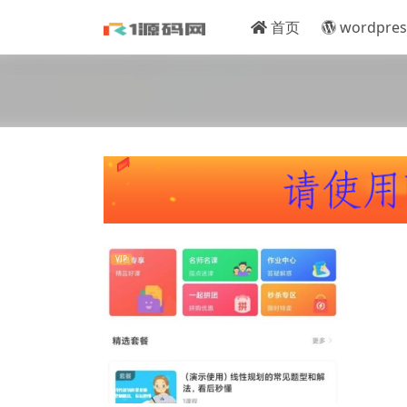
首页
wordpres
VIP