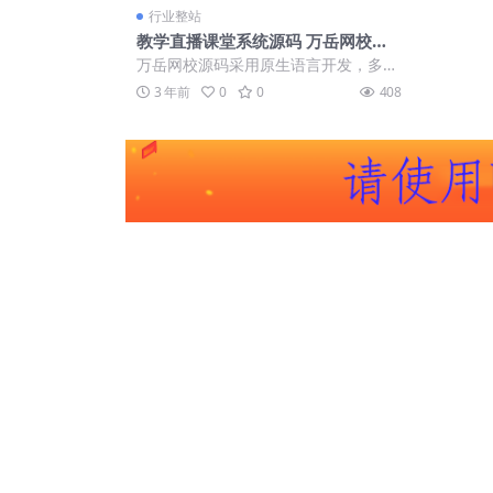
行业整站
教学直播课堂系统源码 万岳网校源
码 线上教学系统源码 多端互通 满足
万岳网校源码采用原生语言开发，多端
多种线上教学
互通，集“教学、学习、管理、互动、
3 年前
0
0
408
营销”功能模...