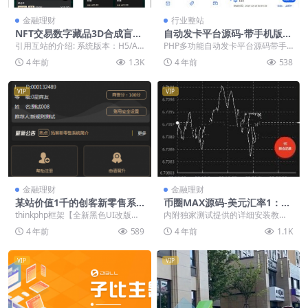
金融理财
行业整站
NFT交易数字藏品3D合成盲盒
自动发卡平台源码-带手机版
APP系统源码去中心化艺术品
带多套商户模板
引用互站的介绍: 系统版本：H5/AP
PHP多功能自动发卡平台源码带手
二级市场商城
P 后端：php，TP5框架 操作系统：
机版 带多套商户模板 服务器系统：
4 年前
1.3K
4 年前
538
l...
Linux +...
VIP
VIP
金融理财
金融理财
某站价值1千的创客新零售系
币圈MAX源码-美元汇率1：6
统源码 新版黑色UI-新创客13
微盘微交易源码 内附测试详细
thinkphp框架【全新黑色UI改版】
内附独家测试提供的详细安装教程
星新零售系统源码-可封装
安装教程 已集成第三方支
H5创客新零售平台、13星新零售系
哦，亲测完美搭建，因为这个源码
4 年前
589
4 年前
1.1K
统源码...
拿到手的时候是没教程...
VIP
VIP