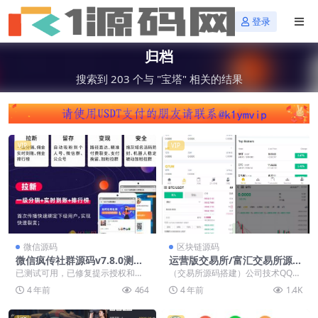
登录
归档
搜索到 203 个与 "宝塔" 相关的结果
VIP
VIP
微信源码
区块链源码
微信疯传社群源码v7.8.0测试
运营版交易所/富汇交易所源
可用+修复版+免激活去授权版
码/区块链证券两融/股票/指
已测试可用，已修复提示授权和保
（交易所源码搭建）公司技术QQ：
数/配资交易所|虚拟交易+多
存失败问题，带安装说明 疯狂社群
34401713，最新版源码 搭建教程:
4 年前
464
4 年前
1.4K
语言
重量级更新： 1、...
交易所...