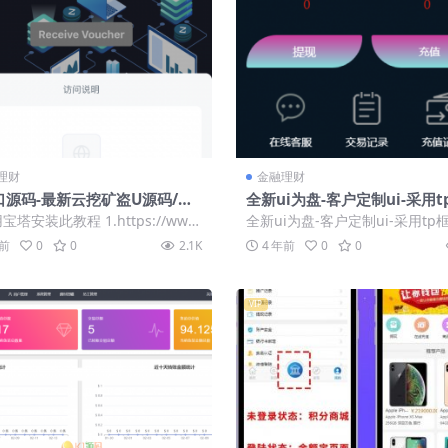
理财
金融理财
口源码-最新云挖矿盗U源码/秒
全新ui为盘-客户定制ui-采用t
usdt源码系统带视频搭建教程
架-全开源-修复完善-产品一对
塔安装此教程 1.https://www.
全新ui为盘-客户定制ui-采用tp
【商业运营】
n/ 上面有相关教程 ...
开源–修复完善-产品一对一点控 演
年前
0
0
2.1K
4 年前
0
0
VIP