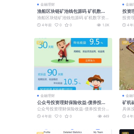
金融理财
金融
渔船区块链矿池钱包源码 矿机数字
投资
资产交易源码
语接
渔船区块链矿池钱包源码 矿机数字资
投资理
产交易源码
接龙-
4 年前
0
0
1.0K
4 
VIP
VIP
金融理财
金融
公众号投资理财保险收益-债券投资
矿机
分红源码，逗比钱包
公众号投资理财保险收益-债券投资分
具体没
红源码，逗比钱包
本 需
4 年前
0
0
449
4 
挺不错的
VIP
VIP