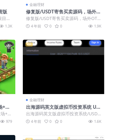
金融理财
营版
修复版/USDT寄售买卖源码，场外O
TC，收币系统源码，虚拟币交易平
根目录
修复版/USDT寄售买卖源码，场外OT
台源码
置伪静
C，收币系统源码，虚拟币交易平台源
1.3K
4 年前
0
0
1.9K
码
VIP
金融理财
场+种
出海源码英文版虚拟币投资系统 US
封装A
DT充值源码下载
场+种
出海源码英文版虚拟币投资系统/USDT
装AP
充值 系统好像是对接的第三方API，首
979
4 年前
0
0
1.6K
页跟...
VIP