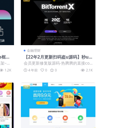
金融理财
p框
【22年2月更新扫码盗u源码】秒u
一点控
盗u源码/扫码转账源码-会员更新修
框架–全
会员更新修复版源码-热腾腾的直接cop
复版 本站首发
示...
y过来的 未测试 有技术大神的可以研究
1.2K
4 年前
0
0
2.1K
下 ...
VIP