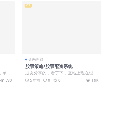
VIP
金融理财
股票策略/股票配资系统
，单独
朋友分享的，看了下，互站上现在也要
西，大
卖5000，而且短信还没接，这个版
780
5 年前
0
0
1.9K
本，短信已经...