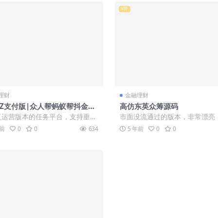
VIP
理财
金融理财
|Z支付版|众人帮蚂蚁帮抖金点
高仿东英众筹源码
务平台修复版源码下载
复运营版本的任务平台，支持垂直
市面没流通过的版本，非常漂亮
细分，定向导流，带有排行榜功
的wap站，高端大气上档次的东
年前
0
0
634
5 年前
0
0
务发布上...
家自己看下...