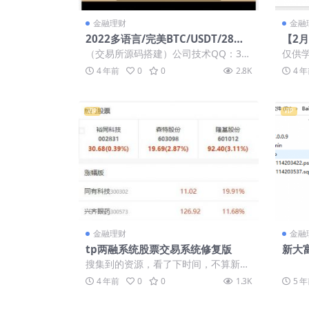
金融理财
金融
2022多语言/完美BTC/USDT/28伪
【2
交易所【商业运营】
源码
（交易所源码搭建）公司技术QQ：34
仅供
示
401713，最新版源码 源码说明: 这套
技术
4 年前
0
0
2.8K
4 
东...
请在下载
VIP
VIP
金融理财
金融
tp两融系统股票交易系统修复版
新大富
后无B
搜集到的资源，看了下时间，不算新
了。看不出来这个算什么，这不是以前
4 年前
0
0
1.3K
5 
的两融，但他也...