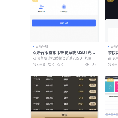
金融理财
金融
双语言版虚拟币投资系统 USDT充值
带接
源码下载
u/盗
双语言版虚拟币投资系统/USDT充值 此
请使用宝
版本好像就是在原版上二开了多种语
bt.c
4 年前
0
0
1.5K
4 
言，没有...
VIP