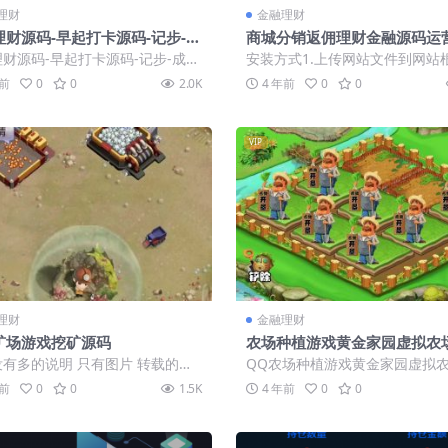
理财
金融理财
理财源码-早起打卡源码-记步-成
商城分销返佣理财金融源码运
龙-画图猜一猜-积分商城等
财源码-早起打卡源码-记步-成语
安装方式1.上传网站文件到网站
画图猜一猜-积分商城等
2.将数据库文件导入数据库3.设
年前
0
0
2.0K
4 年前
0
0
态为T...
VIP
理财
金融理财
矿场游戏挖矿源码
农场种植游戏黄金家园虚拟农
植挖矿/复利分红/在线商城,可
有多的说明 只有图片 转载的版
QQ农场种植游戏黄金家园虚拟农
PP
要的可以研究研究 用作二开还是
植挖矿/复利分红/在线商城,可封
年前
0
0
1.5K
4 年前
0
0
...
P，黄...