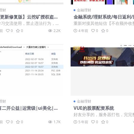
理财
金融理财
月更新修复版】云挖矿授权盗u
金融系统/理财系统/每日返利/
秒u源码-修复授权成功后台不显
投资/投资理财/积分商城/免签
学习交流使用，禁止违法行为，学
重新对接其他短信【不在额外收
付系统
是懂得防护自己，禁止线上运营-
接】 11月4日更新： ·首页双模
年前
0
0
2.2K
4 年前
0
0
24...
切换【独...
VIP
理财
金融理财
二开公益|运营级|ui美化|无
VUE的股票配资系统
UG
好友分享的，服务器打包，完完
个字节都不缺。东西如下图:
年前
0
0
1.7K
5 年前
0
0