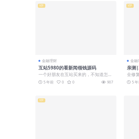
VIP
VIP
金融理财
金融
互站5980的看新闻领钱源码
亲测
赞任
一个好朋友在互站买来的，不知道怎么
全修
评价这种类型的源码，东西如下图，贵
领域
5 年前
0
0
907
5 
是真贵，遇到...
能，任
VIP