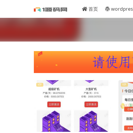
首页
wordpres
VIP
VIP