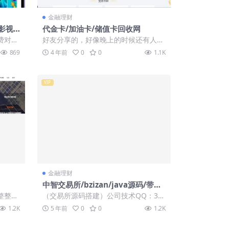
金融理财
影视
代金卡/加油卡/储值卡回收网
约支
费对
好友分享的，好像晚上的时候还有人在
板正常
找回收卡的网站，但是那个是电话卡，
869
4 年前
0
0
1.1K
不知道这个改...
VIP
金融理财
中智交易所/bzizan/java源码/带详
细说明
整整一
（交易所源码搭建）公司技术QQ：34
401713，最新版源码 好友分享的版
1.2K
5 年前
0
0
1.2K
本，看...