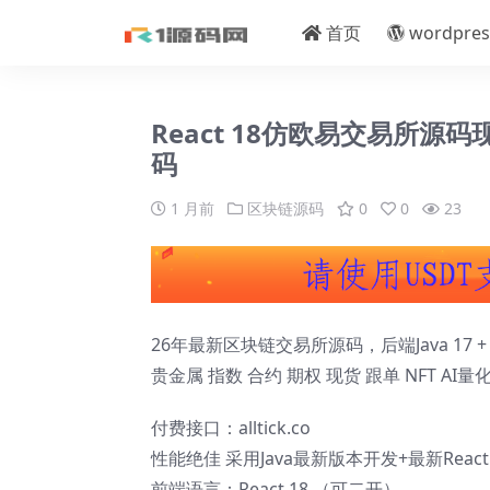
首页
wordpres
React 18仿欧易交易所源码
码
1 月前
区块链源码
0
0
23
26年最新区块链交易所源码，后端Java 17 + Sp
贵金属 指数 合约 期权 现货 跟单 NFT AI量
付费接口：alltick.co
性能绝佳 采用Java最新版本开发+最新Reac
前端语言：React 18 （可二开）