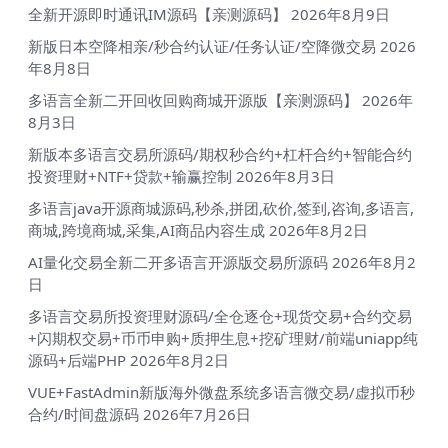
全新开源即时通讯IM源码【亲测源码】
2026年8月9日
新版日本空降相亲/秒合约认证/任务认证/空降微交易
2026
年8月8日
多语言全新二开回收回购商城开源版【亲测源码】
2026年
8月3日
新版本多语言交易所源码/期权秒合约+杠杆合约+智能合约
投资理财+NTF+贷款+输赢控制
2026年8月3日
多语言java开源商城源码,秒杀,拼团,砍价,签到,咨询,多语言,
商城,跨境商城,采集,AI商品内容生成
2026年8月2日
AI量化交易全新二开多语言开源版交易所源码
2026年8月2
日
多语言交易所投资理财源码/全仓逐仓+现货交易+合约交易
+闪期权交易+币币申购+质押生息+挖矿理财/前端uniapp纯
源码+后端PHP
2026年8月2日
VUE+FastAdmin新版海外微盘系统多语言微交易/虚拟币秒
合约/时间盘源码
2026年7月26日