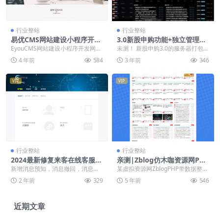
行业整站
行业整站
易优CMS网站建设小程序开发
3.0新股申购功能+独立管理后
网站模板EyouCMS网站源码
台+实时分时线和K线/配资系
EyouCMS网站建设小程序开发网站
未测！ 新股申购3.0的服务器打包源
下载「亲测源码」
统源码
模板，易优CMS网站建设类企业网
码，基本就是新版的两融双融、股
4 年前
584
3 年前
346
站模板，适用...
票交易、股票配...
VIP
VIP
行业整站
行业整站
2024最新修复来客在线客服系
亲测|Zblog仿木咖资源网PHP
统/消息预知已读未读/多商户
带数据整站源码下载
新增消息预知，消息撤回，消息已
某虚拟资源网ZblogPHP带数据整站
机器人/im即时通讯聊天
读未读， 修复需要刷新才能收到消
打包。含大平台VIP精品资源，分类
2 年前
329
5 年前
546
息 修复客户来源地...
有网站源...
近期文章